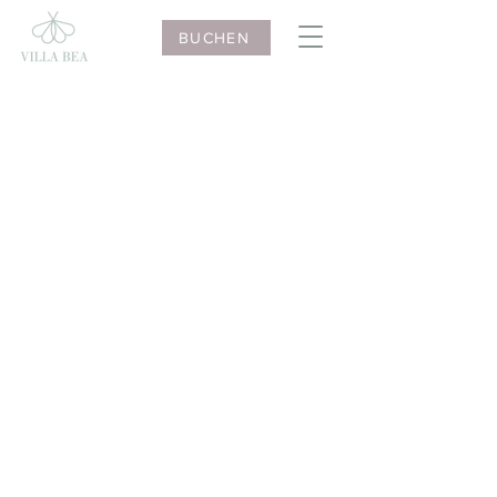
BUCHEN
Urlaub in der Villa Bea in Kuens bei Meran
– Südtirol
Gastgeber mit
Herz