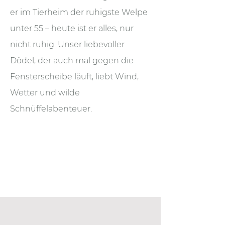
er im Tierheim der ruhigste Welpe
unter 55 – heute ist er alles, nur
nicht ruhig. Unser liebevoller
Dödel, der auch mal gegen die
Fensterscheibe läuft, liebt Wind,
Wetter und wilde
Schnüffelabenteuer.
Zwei Gegensätze mit viel Liebe –
und immer mittendrin im
Familienleben.